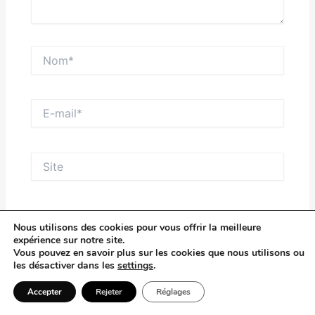
Nom*
E-
mail*
Site
Enregistrer mon nom, mon e-mail et mon site dans
Nous utilisons des cookies pour vous offrir la meilleure
le navigateur pour mon prochain commentaire.
expérience sur notre site.
Vous pouvez en savoir plus sur les cookies que nous utilisons ou
les désactiver dans les
settings
.
Saisissez votre réponse en chiffres
Accepter
Rejeter
Réglages
2 + 14 =